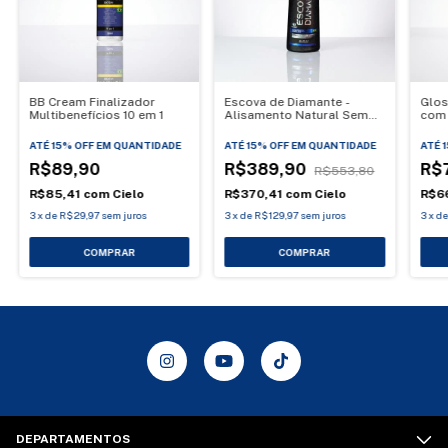
BB Cream Finalizador
Escova de Diamante -
Glos
Multibenefícios 10 em 1
Alisamento Natural Sem
com 
Formol, Hidrata e Matiza
ATÉ 15% OFF
EM QUANTIDADE
ATÉ 15% OFF
EM QUANTIDADE
ATÉ 
R$89,90
R$389,90
R$
R$553,80
R$85,41
com
Cielo
R$370,41
com
Cielo
R$6
3
x
de
R$29,97
sem juros
3
x
de
R$129,97
sem juros
3
x
d
COMPRAR
DEPARTAMENTOS