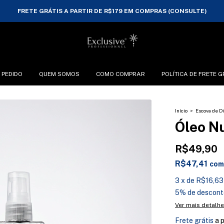
PARCELAMENTO EM ATÉ 3X SEM JUROS
 PEDIDO
QUEM SOMOS
COMO COMPRAR
POLÍTICA DE FRETE G
Início
>
Escova de D
Óleo N
R$49,90
R$47,41
com
3
x
de
R$16,63
5% de descont
Ver mais detalh
Frete grátis
a 