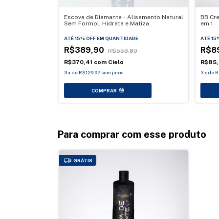
 Fragrância
Escova de Diamante - Alisamento Natural
BB Cre
Sem Formol, Hidrata e Matiza
em 1
E
ATÉ 15% OFF
EM QUANTIDADE
ATÉ 15
R$389,90
R$8
R$553,80
R$370,41
com
Cielo
R$85
3
x
de
R$129,97
sem juros
3
x
de
R
COMPRAR
Para comprar com esse produto
GRÁTIS