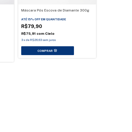
Máscara Pós Escova de Diamante 300g
Perfume Capilar 
Sofisticada & Br
ATÉ 15% OFF
EM QUANTIDADE
R$79,90
ATÉ 15% OFF
EM Q
R$71,95
R$75,91
com
Cielo
R$1
3
x
de
R$26,63
sem juros
R$68,35
com
C
3
x
de
R$23,98
sem 