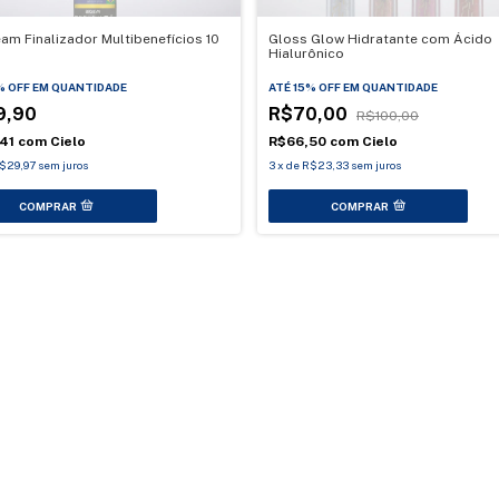
am Finalizador Multibenefícios 10
Gloss Glow Hidratante com Ácido
Hialurônico
% OFF
EM QUANTIDADE
ATÉ 15% OFF
EM QUANTIDADE
9,90
R$70,00
R$100,00
,41
com
Cielo
R$66,50
com
Cielo
$29,97
sem juros
3
x
de
R$23,33
sem juros
COMPRAR