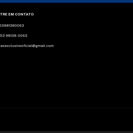
TRE EM CONTATO
53981380063
 53 98138-0063
casexclusiveoficial@gmail.com