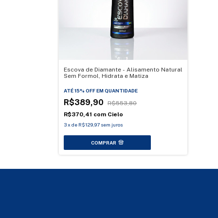
Escova de Diamante - Alisamento Natural
Sem Formol, Hidrata e Matiza
ATÉ 15% OFF
EM QUANTIDADE
R$389,90
R$553,80
R$370,41
com
Cielo
3
x
de
R$129,97
sem juros
COMPRAR