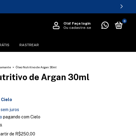
0
Olá!
Faça login
Ou cadastre-se
RÁTIS
RASTREAR
iamante
>
Óleo Nutritivo de Argan 30ml
utritivo de Argan 30ml
Cielo
sem juros
o
pagando com Cielo
es
partir de
R$250,00